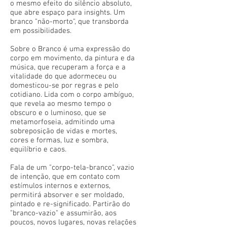
o mesmo efeito do silêncio absoluto,
que abre espaço para insights. Um
branco "não-morto", que transborda
em possibilidades.
Sobre o Branco é uma expressão do
corpo em movimento, da pintura e da
música, que recuperam a força e a
vitalidade do que adormeceu ou
domesticou-se por regras e pelo
cotidiano. Lida com o corpo ambíguo,
que revela ao mesmo tempo o
obscuro e o luminoso, que se
metamorfoseia, admitindo uma
sobreposição de vidas e mortes,
cores e formas, luz e sombra,
equilíbrio e caos.
Fala de um "corpo-tela-branco", vazio
de intenção, que em contato com
estímulos internos e externos,
permitirá absorver e ser moldado,
pintado e re-significado. Partirão do
"branco-vazio" e assumirão, aos
poucos, novos lugares, novas relações